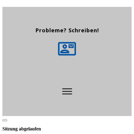
Probleme? Schreiben!
Dialog
schließen
Sitzung abgelaufen