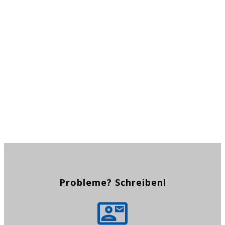
Learn more about [your
subject]. Start Now!
CLICK HERE NOW
Probleme? Schreiben!