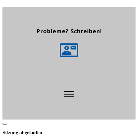
Probleme? Schreiben!
Dialog
schließen
Sitzung abgelaufen