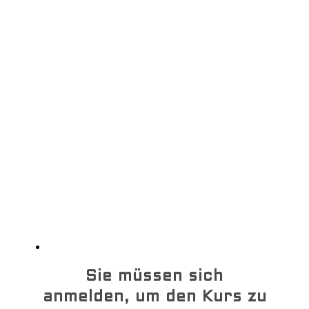
Login
Neue Teilnehmer
registrieren
Für neuen Kurs registrieren
HIlfe
Sie müssen sich
anmelden, um den Kurs zu