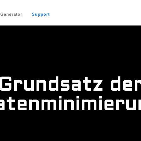
-Generator
Support
Grundsatz de
atenminimieru