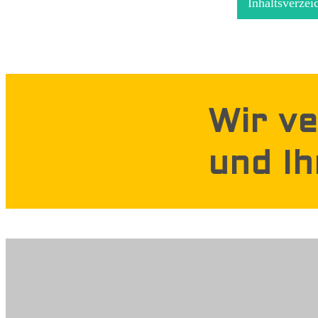
Inhaltsverzei
Wir v
und I