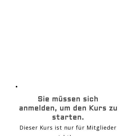
Login
Neue Teilnehmer
registrieren
Für neuen Kurs registrieren
HIlfe
Sie müssen sich
anmelden, um den Kurs zu
starten.
Dieser Kurs ist nur für Mitglieder