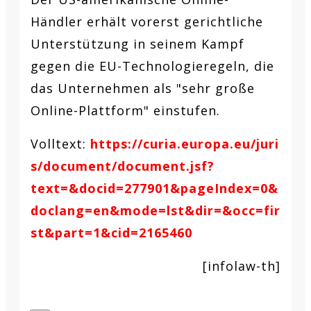
Händler erhält vorerst gerichtliche
Unterstützung in seinem Kampf
gegen die EU-Technologieregeln, die
das Unternehmen als "sehr große
Online-Plattform" einstufen.
Volltext:
https://curia.europa.eu/juri
s/document/document.jsf?
text=&docid=277901&pageIndex=0&
doclang=en&mode=lst&dir=&occ=fir
st&part=1&cid=2165460
[infolaw-th]