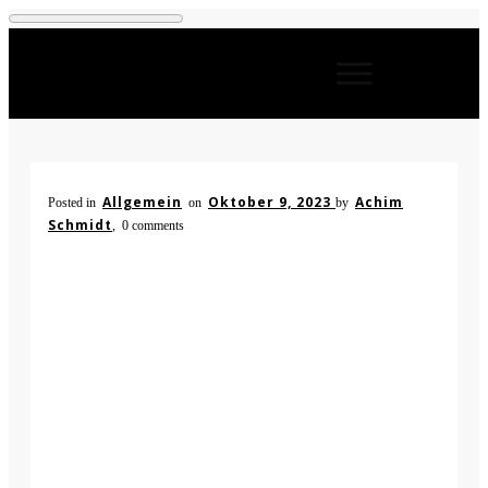
Allgemein
Oktober 9, 2023
Achim
Posted in
on
by
Schmidt
,
0
comments
Europäisc
her