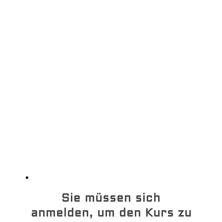
Login
Neue Teilnehmer
registrieren
Für neuen Kurs registrieren
HIlfe
Sie müssen sich
anmelden, um den Kurs zu